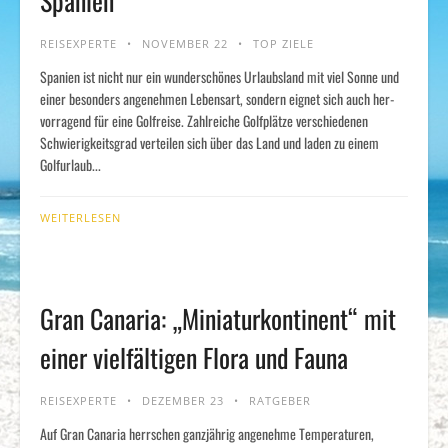
Spanien
REISEXPERTE
NOVEMBER 22
TOP ZIELE
Spanien ist nicht nur ein wunderschönes Ur­laubsland mit viel Sonne und
einer be­son­ders ange­nehm­en Lebensart, sondern eignet sich auch her­
vor­ragend für eine Golf­reise. Zahlreiche Golfplätze verschie­den­en
Schwierigkeits­grad verteilen sich über das Land und laden zu einem
Golfurlaub...
WEITERLESEN
Gran Canaria: „Miniaturkontinent“ mit
einer vielfältigen Flora und Fauna
REISEXPERTE
DEZEMBER 23
RATGEBER
Auf Gran Canaria herrschen ganzjährig angenehme Temperaturen,