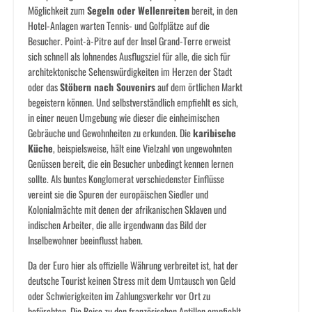
Möglichkeit zum
Segeln oder Wellenreiten
bereit, in den
Hotel-Anlagen warten Tennis- und Golfplätze auf die
Besucher. Point-à-Pitre auf der Insel Grand-Terre erweist
sich schnell als lohnendes Ausflugsziel für alle, die sich für
architektonische Sehenswürdigkeiten im Herzen der Stadt
oder das
Stöbern nach Souvenirs
auf dem örtlichen Markt
begeistern können. Und selbstverständlich empfiehlt es sich,
in einer neuen Umgebung wie dieser die einheimischen
Gebräuche und Gewohnheiten zu erkunden. Die
karibische
Küche
, beispielsweise, hält eine Vielzahl von ungewohnten
Genüssen bereit, die ein Besucher unbedingt kennen lernen
sollte. Als buntes Konglomerat verschiedenster Einflüsse
vereint sie die Spuren der europäischen Siedler und
Kolonialmächte mit denen der afrikanischen Sklaven und
indischen Arbeiter, die alle irgendwann das Bild der
Inselbewohner beeinflusst haben.
Da der Euro hier als offizielle Währung verbreitet ist, hat der
deutsche Tourist keinen Stress mit dem Umtausch von Geld
oder Schwierigkeiten im Zahlungsverkehr vor Ort zu
befürchten. Die Reise zu den französischen Antillen empfiehlt