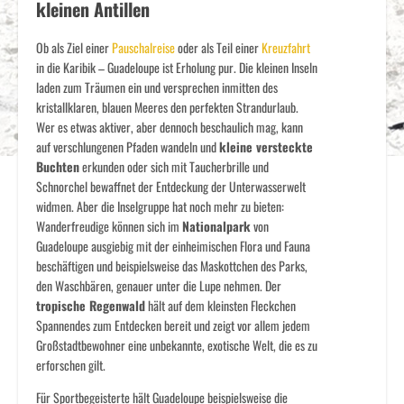
kleinen Antillen
Ob als Ziel einer
Pauschalreise
oder als Teil einer
Kreuzfahrt
in die Karibik – Guadeloupe ist Erholung pur. Die kleinen Inseln
laden zum Träumen ein und versprechen inmitten des
kristallklaren, blauen Meeres den perfekten Strandurlaub.
Wer es etwas aktiver, aber dennoch beschaulich mag, kann
auf verschlungenen Pfaden wandeln und
kleine versteckte
Buchten
erkunden oder sich mit Taucherbrille und
Schnorchel bewaffnet der Entdeckung der Unterwasserwelt
widmen. Aber die Inselgruppe hat noch mehr zu bieten:
Wanderfreudige können sich im
Nationalpark
von
Guadeloupe ausgiebig mit der einheimischen Flora und Fauna
beschäftigen und beispielsweise das Maskottchen des Parks,
den Waschbären, genauer unter die Lupe nehmen. Der
tropische Regenwald
hält auf dem kleinsten Fleckchen
Spannendes zum Entdecken bereit und zeigt vor allem jedem
Großstadtbewohner eine unbekannte, exotische Welt, die es zu
erforschen gilt.
Für Sportbegeisterte hält Guadeloupe beispielsweise die