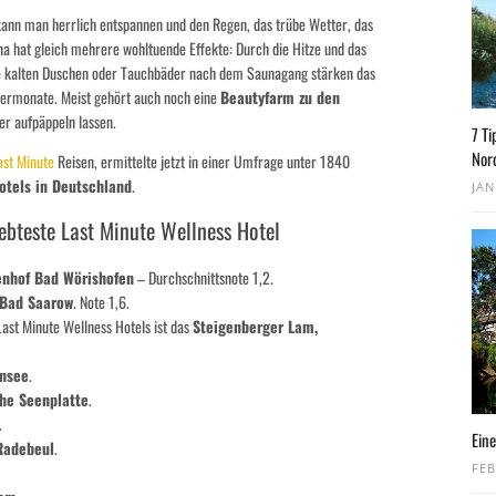
ann man herrlich entspannen und den Regen, das trübe Wetter, das
na hat gleich mehrere wohltuende Effekte: Durch die Hitze und das
ie kalten Duschen oder Tauchbäder nach dem Saunagang stärken das
ermonate. Meist gehört auch noch eine
Beautyfarm zu den
er aufpäppeln lassen.
7 Ti
Nor
ast Minute
Reisen, ermittelte jetzt in einer Umfrage unter 1840
otels in Deutschland
.
JAN
ebteste Last Minute Wellness Hotel
enhof Bad Wörishofen
– Durchschnittsnote 1,2.
 Bad Saarow
. Note 1,6.
 Last Minute Wellness Hotels ist das
Steigenberger Lam,
ensee
.
he Seenplatte
.
.
Eine
Radebeul
.
FEB