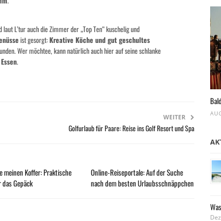
amm
.
 laut L’tur auch die Zimmer der „Top Ten“ kuschelig und
Genüsse
ist gesorgt:
Kreative Köche und gut geschultes
unden. Wer möchtee, kann natürlich auch hier auf seine schlanke
 Essen
.
Bald
AUG
WEITER
Golfurlaub für Paare: Reise ins Golf Resort und Spa
AK
e meinen Koffer: Praktische
Online-Reiseportale: Auf der Suche
r das Gepäck
nach dem besten Urlaubsschnäppchen
Was
Dez