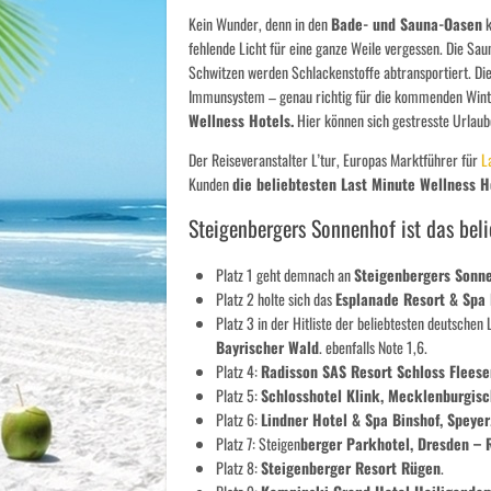
Kein Wunder, denn in den
Bade- und Sauna-Oasen
k
fehlende Licht für eine ganze Weile vergessen. Die Sau
Schwitzen werden Schlackenstoffe abtransportiert. D
Immunsystem – genau richtig für die kommenden Wint
Wellness Hotels.
Hier können sich gestresste Urlaub
Der Reiseveranstalter L’tur, Europas Marktführer für
L
Kunden
die beliebtesten Last Minute Wellness H
Steigenbergers Sonnenhof ist das beli
Platz 1 geht demnach an
Steigenbergers Sonn
Platz 2 holte sich das
Esplanade Resort & Spa
Platz 3 in der Hitliste der beliebtesten deutschen
Bayrischer Wald
. ebenfalls Note 1,6.
Platz 4:
Radisson SAS Resort Schloss Flees
Platz 5:
Schlosshotel Klink, Mecklenburgisc
Platz 6:
Lindner Hotel & Spa Binshof, Speyer
Platz 7: Steigen
berger Parkhotel, Dresden – 
Platz 8:
Steigenberger Resort Rügen
.