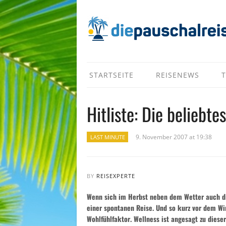
STARTSEITE
REISENEWS
T
Hitliste: Die beliebt
9. November 2007 at 19:38
LAST MINUTE
BY
REISEXPERTE
Wenn sich im Herbst neben dem Wetter auch die
einer spontanen Reise. Und so kurz vor dem Win
Wohlfühlfaktor. Wellness ist angesagt zu dieser