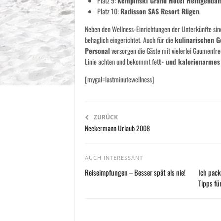
Platz 9:
Kempinski Grand Hotel Heiligend
Platz 10:
Radisson SAS Resort Rügen
.
Neben den Wellness-Einrichtungen der Unterkünfte sind
behaglich eingerichtet. Auch für die
kulinarischen 
Personal
versorgen die Gäste mit vielerlei Gaumenfre
Linie achten und bekommt fet
t- und kalorienarmes
[mygal=lastminutewellness]
ZURÜCK
Neckermann Urlaub 2008
AUCH INTERESSANT
Reiseimpfungen – Besser spät als nie!
Ich pack
Tipps fü