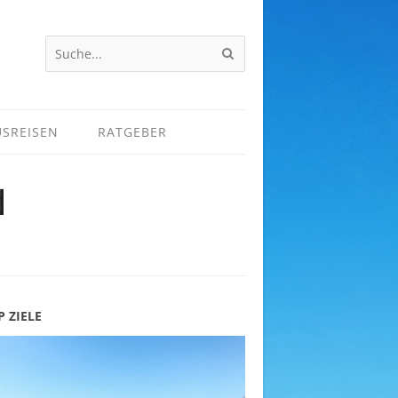
USREISEN
RATGEBER
d
P ZIELE