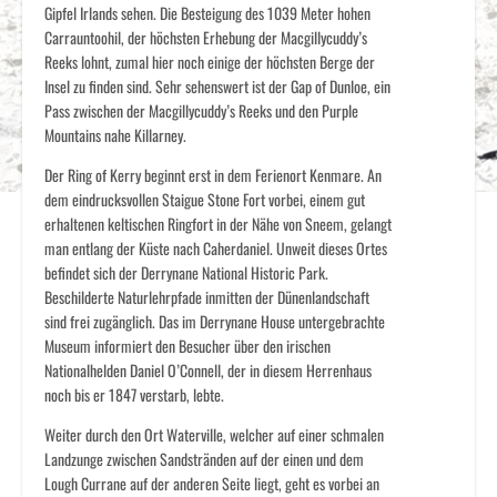
Gipfel Irlands sehen. Die Besteigung des 1039 Meter hohen
Carrauntoohil, der höchsten Erhebung der Macgillycuddy’s
Reeks lohnt, zumal hier noch einige der höchsten Berge der
Insel zu finden sind. Sehr sehenswert ist der Gap of Dunloe, ein
Pass zwischen der Macgillycuddy’s Reeks und den Purple
Mountains nahe Killarney.
Der Ring of Kerry beginnt erst in dem Ferienort Kenmare. An
dem eindrucksvollen Staigue Stone Fort vorbei, einem gut
erhaltenen keltischen Ringfort in der Nähe von Sneem, gelangt
man entlang der Küste nach Caherdaniel. Unweit dieses Ortes
befindet sich der Derrynane National Historic Park.
Beschilderte Naturlehrpfade inmitten der Dünenlandschaft
sind frei zugänglich. Das im Derrynane House untergebrachte
Museum informiert den Besucher über den irischen
Nationalhelden Daniel O’Connell, der in diesem Herrenhaus
noch bis er 1847 verstarb, lebte.
Weiter durch den Ort Waterville, welcher auf einer schmalen
Landzunge zwischen Sandstränden auf der einen und dem
Lough Currane auf der anderen Seite liegt, geht es vorbei an