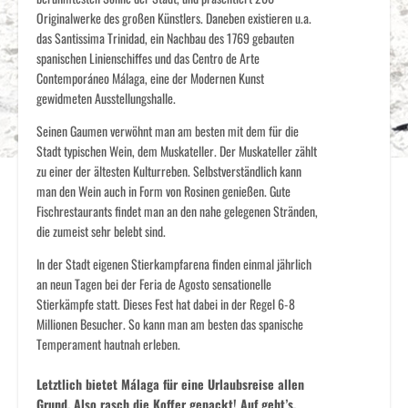
Originalwerke des großen Künstlers. Daneben existieren u.a.
das Santissima Trinidad, ein Nachbau des 1769 gebauten
spanischen Linienschiffes und das Centro de Arte
Contemporáneo Málaga, eine der Modernen Kunst
gewidmeten Ausstellungshalle.
Seinen Gaumen verwöhnt man am besten mit dem für die
Stadt typischen Wein, dem Muskateller. Der Muskateller zählt
zu einer der ältesten Kulturreben. Selbstverständlich kann
man den Wein auch in Form von Rosinen genießen. Gute
Fischrestaurants findet man an den nahe gelegenen Stränden,
die zumeist sehr belebt sind.
In der Stadt eigenen Stierkampfarena finden einmal jährlich
an neun Tagen bei der Feria de Agosto sensationelle
Stierkämpfe statt. Dieses Fest hat dabei in der Regel 6-8
Millionen Besucher. So kann man am besten das spanische
Temperament hautnah erleben.
Letztlich bietet Málaga für eine Urlaubsreise allen
Grund. Also rasch die Koffer gepackt! Auf geht’s.