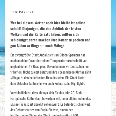
BY
REISEXPERTE
Wer bei diesem Wetter noch hier bleibt ist selbst
schuld! Diejenigen, die den Anblick der tristen
Wolken und die Kälte satt haben, sollten sich
schleunigst daran machen ihre Koffer zu packen und
gen Süden zu fliegen – nach Málaga.
Die zweitgrößte Stadt Andalusiens im Süden Spaniens hat
auch noch im Dezember einen Temperaturdurchschnitt von
unglaublichen 13 Grad plus. Davon können wir Deutschen nur
träumen! Nicht zuletzt aufgrund ihres besonderen Klimas zählt
Málaga zu den beliebtesten Urlaubszielen. Die Stadt bietet
dem Urlauber kulturelle wie auch kulinarische Highlights.
Verständlich ist, dass Málaga sich für das Jahr 2016 als
Europäische Kulturstadt bewerben will, denn alleine schon das
Museo Picasso ist absolut sehenswert. Es befindet sich unweit
des Geburtshauses von Paplo Picasso, einem der
berühmtesten Söhne der Stadt, und präsentiert 200