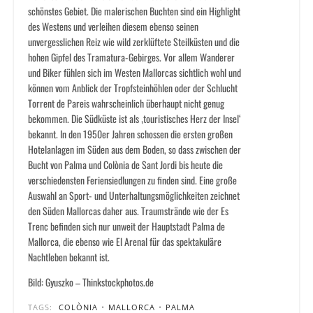
schönstes Gebiet. Die malerischen Buchten sind ein Highlight
des Westens und verleihen diesem ebenso seinen
unvergesslichen Reiz wie wild zerklüftete Steilküsten und die
hohen Gipfel des Tramatura-Gebirges. Vor allem Wanderer
und Biker fühlen sich im Westen Mallorcas sichtlich wohl und
können vom Anblick der Tropfsteinhöhlen oder der Schlucht
Torrent de Pareis wahrscheinlich überhaupt nicht genug
bekommen. Die Südküste ist als ‚touristisches Herz der Insel‘
bekannt. In den 1950er Jahren schossen die ersten großen
Hotelanlagen im Süden aus dem Boden, so dass zwischen der
Bucht von Palma und Colònia de Sant Jordi bis heute die
verschiedensten Feriensiedlungen zu finden sind. Eine große
Auswahl an Sport- und Unterhaltungsmöglichkeiten zeichnet
den Süden Mallorcas daher aus. Traumstrände wie der Es
Trenc befinden sich nur unweit der Hauptstadt Palma de
Mallorca, die ebenso wie El Arenal für das spektakuläre
Nachtleben bekannt ist.
Bild: Gyuszko – Thinkstockphotos.de
TAGS:
COLÒNIA
•
MALLORCA
•
PALMA