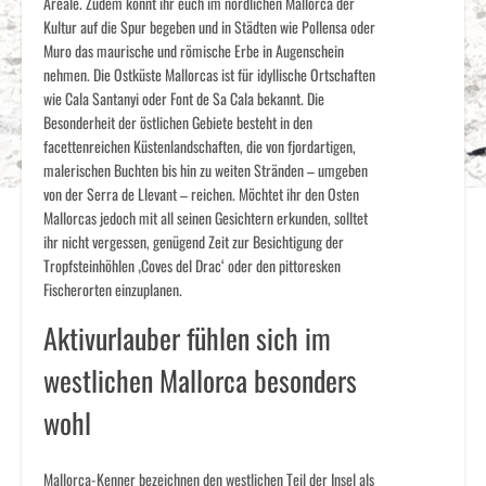
Areale. Zudem könnt ihr euch im nördlichen Mallorca der
Kultur auf die Spur begeben und in Städten wie Pollensa oder
Muro das maurische und römische Erbe in Augenschein
nehmen. Die Ostküste Mallorcas ist für idyllische Ortschaften
wie Cala Santanyi oder Font de Sa Cala bekannt. Die
Besonderheit der östlichen Gebiete besteht in den
facettenreichen Küstenlandschaften, die von fjordartigen,
malerischen Buchten bis hin zu weiten Stränden – umgeben
von der Serra de Llevant – reichen. Möchtet ihr den Osten
Mallorcas jedoch mit all seinen Gesichtern erkunden, solltet
ihr nicht vergessen, genügend Zeit zur Besichtigung der
Tropfsteinhöhlen ‚Coves del Drac‘ oder den pittoresken
Fischerorten einzuplanen.
Aktivurlauber fühlen sich im
westlichen Mallorca besonders
wohl
Mallorca-Kenner bezeichnen den westlichen Teil der Insel als