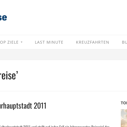
OP ZIELE
LAST MINUTE
KREUZFAHRTEN
B
eise’
turhauptstadt 2011
TO
Kulturhauptstadt 2011 und stellt auf jeden Fall ein lohnenswertes Reiseziel dar.