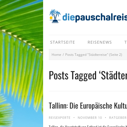
STARTSEITE
REISENEWS
T
Home
/
Posts Tagged "Städtereise"
(Seite 2)
Posts Tagged ‘Städter
Tallinn: Die Europäische Kul
REISEXPERTE
NOVEMBER 10
RATGEBER
Tallinn, die Hauptstadt von Estland ist die Europäische 