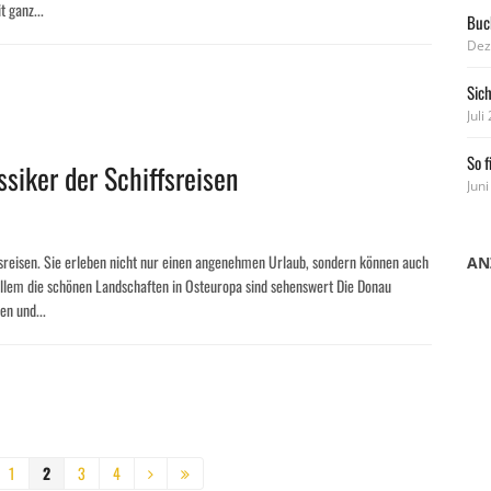
 ganz...
Buch
Dez
Sic
Juli
So f
siker der Schiffsreisen
Juni
fsreisen. Sie erleben nicht nur einen angenehmen Urlaub, sondern können auch
AN
allem die schönen Landschaften in Osteuropa sind sehenswert Die Donau
en und...
1
2
3
4