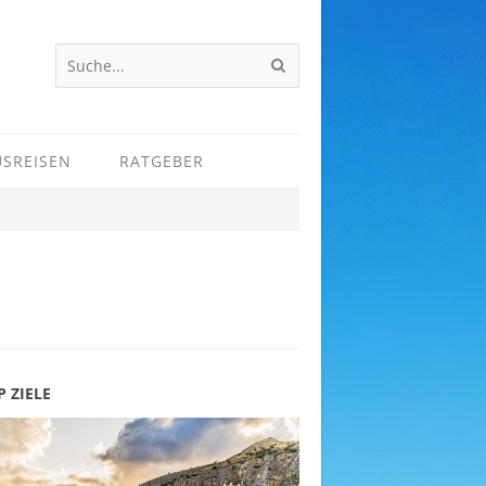
USREISEN
RATGEBER
P ZIELE