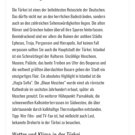
Die Türkei ist eines der beliebtesten Reiseziele der Deutschen.
Das dürfte nicht nur an den herrlichen Badestränden, sondern
auch an den zahlreichen Sehenswürdigkeiten liegen. Die alten
Römer und Griechen haben überall ihre Spuren hinterlassen.
Beeindruckend sind vor allem die Ruinen der antiken Städte
Ephesos, Troja, Pergamom und Hierapolis. Auf keinen Fall
verpassen sollten Sie auch die Hauptstadt der Türkei. Istanbul
ist ein Schmelztiegel der Kulturen. Unzählige Moscheen,
Museen, Paläste, das bunte Treiben am Ufer des Bosporus und
die weltweit größten überdachten Basare geben der Stadt ein
einzigartiges Flair. Ein absolutes Highlight in Istanbul ist die
„Hagia Sofia“. Die „Blaue Moschee“ wurde einst als römische
Kathedrale im sechsten Jahrhundert erbaut, später als
Moschee genutzt. Ein weiterer Höhepunkt: Pamukkale, die
schneeweißen Kalksinterterrassen im Südwesten, die über
Jahrtausende durch kalkhaltige Thermalquellen entstanden.
Tipp: Wer Film- und TV-Fan ist, hat vielleicht auch Lust,
bekannte Drehorte in der Türkei zu besuchen.
Wetter und Klima in der Türkei