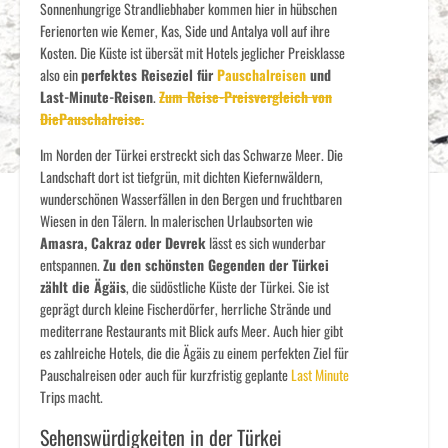
Sonnenhungrige Strandliebhaber kommen hier in hübschen
Ferienorten wie Kemer, Kas, Side und Antalya voll auf ihre
Kosten. Die Küste ist übersät mit Hotels jeglicher Preisklasse
also ein
perfektes Reiseziel für
Pauschalreisen
und
Last-Minute-Reisen
.
Zum Reise-Preisvergleich von
DiePauschalreise.
Im Norden der Türkei erstreckt sich das Schwarze Meer. Die
Landschaft dort ist tiefgrün, mit dichten Kiefernwäldern,
wunderschönen Wasserfällen in den Bergen und fruchtbaren
Wiesen in den Tälern. In malerischen Urlaubsorten wie
Amasra, Cakraz oder Devrek
lässt es sich wunderbar
entspannen.
Zu den schönsten Gegenden der Türkei
zählt die Ägäis
, die südöstliche Küste der Türkei. Sie ist
geprägt durch kleine Fischerdörfer, herrliche Strände und
mediterrane Restaurants mit Blick aufs Meer. Auch hier gibt
es zahlreiche Hotels, die die Ägäis zu einem perfekten Ziel für
Pauschalreisen oder auch für kurzfristig geplante
Last Minute
Trips macht.
Sehenswürdigkeiten in der Türkei