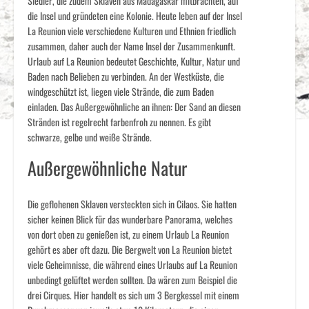
Siedler, die zudem Sklaven aus Madagaskar mitbrachten, auf
die Insel und gründeten eine Kolonie. Heute leben auf der Insel
La Reunion viele verschiedene Kulturen und Ethnien friedlich
zusammen, daher auch der Name Insel der Zusammenkunft.
Urlaub auf La Reunion bedeutet Geschichte, Kultur, Natur und
Baden nach Belieben zu verbinden. An der Westküste, die
windgeschützt ist, liegen viele Strände, die zum Baden
einladen. Das Außergewöhnliche an ihnen: Der Sand an diesen
Stränden ist regelrecht farbenfroh zu nennen. Es gibt
schwarze, gelbe und weiße Strände.
Außergewöhnliche Natur
Die geflohenen Sklaven versteckten sich in Cilaos. Sie hatten
sicher keinen Blick für das wunderbare Panorama, welches
von dort oben zu genießen ist, zu einem Urlaub La Reunion
gehört es aber oft dazu. Die Bergwelt von La Reunion bietet
viele Geheimnisse, die während eines Urlaubs auf La Reunion
unbedingt gelüftet werden sollten. Da wären zum Beispiel die
drei Cirques. Hier handelt es sich um 3 Bergkessel mit einem