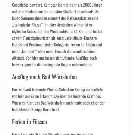
Geschichte bewahrt. Kempten ist mit mehr als 2000 Jahren
auf dem Buckel eine der ältesten Städte Deutschlands. An
lauen Sommerabenden erinnert der Rathausplatz an eine
„italienische Piazza“. Im eher deutschen Winter ist er
idyllische Kulisse für den Weihnachtsmarkt. Kempten bietet
sowohl Pauschaltouristen als auch Last-Minute-Buchern
Hotels und Pensionen jeder Kategorie. Ferien im Allgäu sind
nicht „komplett“ ohne einen Besuch der wunderschönen
Altstadt. Von hier aus lassen sich Urlaubs-Ausflüge auch
hervorragend in die umliegende Region unternehmen.
Ausflug nach Bad Wörishofen
Der weltweit bekannte Pfarrer Sebastian Kneipp verbreitete
von hier aus seine Erkenntnisse über die heilende Kraft des
Wassers. Klar, das Bad Wörishofen auch heute noch einer der
beliebtesten Kneipp-Kurorte ist.
Ferien in Füssen
Das ist uch ein Ort, den Sie sehen müssen: Füssen! Die