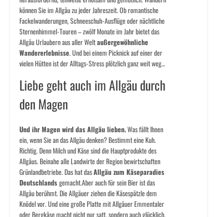
können Sie im Allgäu zu jeder Jahreszeit. Ob romantische
Fackelwanderungen, Schneeschuh-Ausflüge oder nächtliche
Sternenhimmel-Touren – zwölf Monate im Jahr bietet das
Allgäu Urlaubern aus aller Welt
außergewöhnliche
Wandererlebnisse
. Und bei einem Picknick auf einer der
vielen Hütten ist der Alltags-Stress plötzlich ganz weit weg…
Liebe geht auch im Allgäu durch
den Magen
Und ihr Magen wird das Allgäu lieben.
Was fällt Ihnen
ein, wenn Sie an das Allgäu denken? Bestimmt eine Kuh.
Richtig. Denn Milch und Käse sind die Hauptprodukte des
Allgäus. Beinahe alle Landwirte der Region bewirtschaften
Grünlandbetriebe. Das hat das
Allgäu zum Käseparadies
Deutschlands
gemacht.Aber auch für sein Bier ist das
Allgäu berühmt. Die Allgäuer ziehen die Käsespätzle dem
Knödel vor. Und eine große Platte mit Allgäuer Emmentaler
oder Bergkäse macht nicht nur satt, sondern auch glücklich.