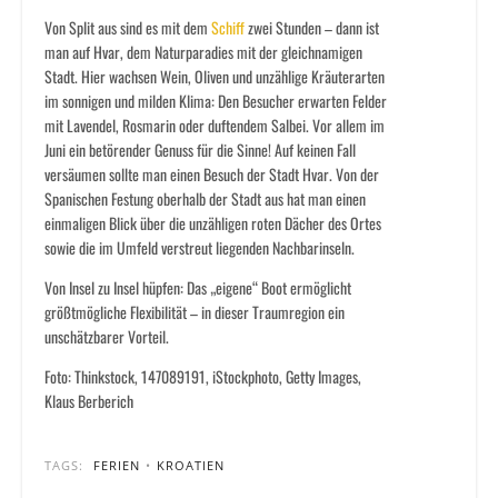
Von Split aus sind es mit dem
Schiff
zwei Stunden – dann ist
man auf Hvar, dem Naturparadies mit der gleichnamigen
Stadt. Hier wachsen Wein, Oliven und unzählige Kräuterarten
im sonnigen und milden Klima: Den Besucher erwarten Felder
mit Lavendel, Rosmarin oder duftendem Salbei. Vor allem im
Juni ein betörender Genuss für die Sinne! Auf keinen Fall
versäumen sollte man einen Besuch der Stadt Hvar. Von der
Spanischen Festung oberhalb der Stadt aus hat man einen
einmaligen Blick über die unzähligen roten Dächer des Ortes
sowie die im Umfeld verstreut liegenden Nachbarinseln.
Von Insel zu Insel hüpfen: Das „eigene“ Boot ermöglicht
größtmögliche Flexibilität – in dieser Traumregion ein
unschätzbarer Vorteil.
Foto: Thinkstock, 147089191, iStockphoto, Getty Images,
Klaus Berberich
TAGS:
FERIEN
•
KROATIEN