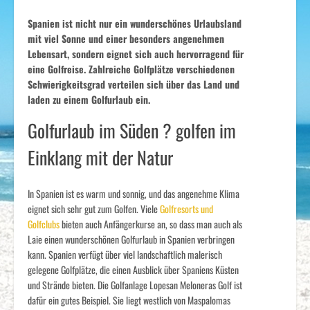
Spanien ist nicht nur ein wunderschönes Ur­laubsland
mit viel Sonne und einer be­son­ders ange­nehm­en
Lebensart, sondern eignet sich auch her­vor­ragend für
eine Golf­reise. Zahlreiche Golfplätze verschie­den­en
Schwierigkeits­grad verteilen sich über das Land und
laden zu einem Golfurlaub ein.
Golfurlaub im Süden ? golfen im
Einklang mit der Natur
In Spanien ist es warm und sonnig, und das angenehme Klima
eignet sich sehr gut zum Golfen. Viele
Golfresorts und
Golfclubs
bieten auch Anfängerkurse an, so dass man auch als
Laie einen wunderschönen Golfurlaub in Spanien verbringen
kann. Spanien verfügt über viel landschaftlich malerisch
gelegene Golfplätze, die einen Ausblick über Spaniens Küsten
und Strände bieten. Die Golfanlage Lopesan Meloneras Golf ist
dafür ein gutes Beispiel. Sie liegt westlich von Maspalomas