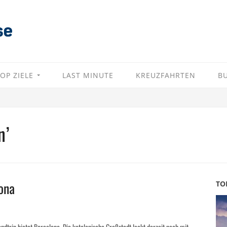
OP ZIELE
LAST MINUTE
KREUZFAHRTEN
B
n’
ona
TO
dtrip bietet Barcelona. Die katalanische Großstadt lockt derzeit noch mit