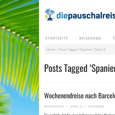
STARTSEITE
REISENEWS
T
Home
/
Posts Tagged "Spanien"
(Seite 3)
Posts Tagged ‘Spanie
Wochenendreise nach Barcel
REISEXPERTE
APRIL 8
RATGEBER
Das perfekte Ziel für einen frühsommerlichen Wochenen