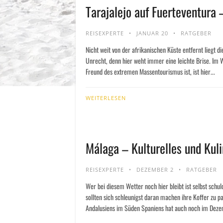
Tarajalejo auf Fuerteventura 
REISEXPERTE
JANUAR 20
RATGEBER
Nicht weit von der afrikanischen Küste entfernt liegt di
Unrecht, denn hier weht immer eine leichte Brise. Im W
Freund des extremen Massentourismus ist, ist hier...
WEITERLESEN
Málaga – Kulturelles und Kuli
REISEXPERTE
DEZEMBER 2
RATGEBER
Wer bei diesem Wetter noch hier bleibt ist selbst schul
sollten sich schleunigst daran machen ihre Koffer zu 
Andalusiens im Süden Spaniens hat auch noch im Deze