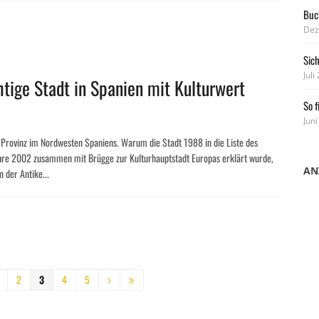
Buch
Dez
Sic
Juli
ige Stadt in Spanien mit Kulturwert
So f
Juni
 Provinz im Nordwesten Spaniens. Warum die Stadt 1988 in die Liste des
e 2002 zusammen mit Brügge zur Kulturhauptstadt Europas erklärt wurde,
AN
n der Antike...
2
3
4
5